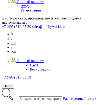
Личный кабинет
Вход
Регистрация
Дистрибьюция, производство и оптовая продажа
настольных игр
+7 (495)
510-05-39
sales@hobbyworld.ru
En
/
FR
/
Ru
Личный кабинет
Вход
Регистрация
+7 (495) 510-05-39
Найти
Расширенный поиск