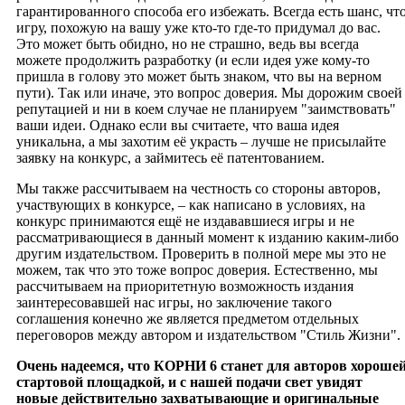
гарантированного способа его избежать. Всегда есть шанс, чт
игру, похожую на вашу уже кто-то где-то придумал до вас.
Это может быть обидно, но не страшно, ведь вы всегда
можете продолжить разработку (и если идея уже кому-то
пришла в голову это может быть знаком, что вы на верном
пути). Так или иначе, это вопрос доверия. Мы дорожим своей
репутацией и ни в коем случае не планируем "заимствовать"
ваши идеи. Однако если вы считаете, что ваша идея
уникальна, а мы захотим её украсть – лучше не присылайте
заявку на конкурс, а займитесь её патентованием.
Мы также рассчитываем на честность со стороны авторов,
участвующих в конкурсе, – как написано в условиях, на
конкурс принимаются ещё не издававшиеся игры и не
рассматривающиеся в данный момент к изданию каким-либо
другим издательством. Проверить в полной мере мы это не
можем, так что это тоже вопрос доверия. Естественно, мы
рассчитываем на приоритетную возможность издания
заинтересовавшей нас игры, но заключение такого
соглашения конечно же является предметом отдельных
переговоров между автором и издательством "Стиль Жизни".
Очень надеемся, что КОРНИ 6 станет для авторов хороше
стартовой площадкой, и с нашей подачи свет увидят
новые действительно захватывающие и оригинальные