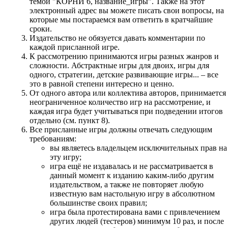
темой "КОРНИ 6, название_игры". Также на этот
электронный адрес вы можете писать свои вопросы, на
которые мы постараемся вам ответить в кратчайшие
сроки.
Издательство не обязуется давать комментарии по
каждой присланной игре.
К рассмотрению принимаются игры разных жанров и
сложности. Абстрактные игры для двоих, игры для
одного, стратегии, детские развивающие игры... – все
это в равной степени интересно и ценно.
От одного автора или коллектива авторов, принимается
неограниченное количество игр на рассмотрение, и
каждая игра будет учитываться при подведении итогов
отдельно (см. пункт 8).
Все присланные игры должны отвечать следующим
требованиям:
вы являетесь владельцем исключительных прав на
эту игру;
игра ещё не издавалась и не рассматривается в
данный момент к изданию каким-либо другим
издательством, а также не повторяет любую
известную вам настольную игру в абсолютном
большинстве своих правил;
игра была протестирована вами с привлечением
других людей (тестеров) минимум 10 раз, и после