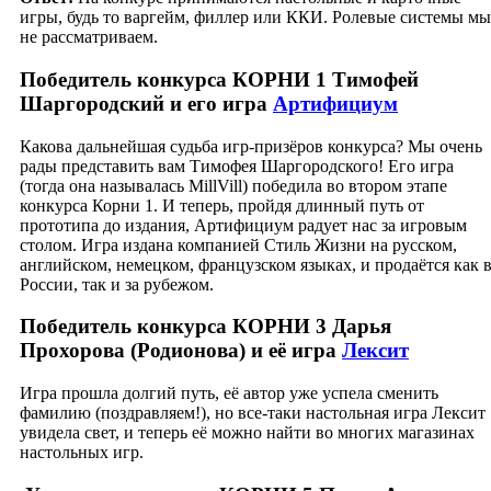
игры, будь то варгейм, филлер или ККИ. Ролевые системы мы
не рассматриваем.
Победитель конкурса КОРНИ 1 Тимофей
Шаргородский и его игра
Артифициум
Какова дальнейшая судьба игр-призёров конкурса? Мы очень
рады представить вам Тимофея Шаргородского! Его игра
(тогда она называлась MillVill) победила во втором этапе
конкурса Корни 1. И теперь, пройдя длинный путь от
прототипа до издания, Артифициум радует нас за игровым
столом. Игра издана компанией Стиль Жизни на русском,
английском, немецком, французском языках, и продаётся как 
России, так и за рубежом.
Победитель конкурса КОРНИ 3 Дарья
Прохорова (Родионова) и её игра
Лексит
Игра прошла долгий путь, её автор уже успела сменить
фамилию (поздравляем!), но все-таки настольная игра Лексит
увидела свет, и теперь её можно найти во многих магазинах
настольных игр.