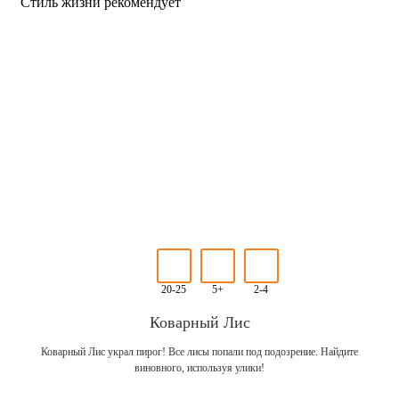
Стиль жизни рекомендует
20-25
5+
2-4
Коварный Лис
Коварный Лис украл пирог! Все лисы попали под подозрение. Найдите
виновного, используя улики!