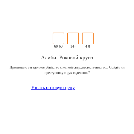
60-60
14+
4-8
Алиби. Роковой круиз
Произошло загадочное убийство с ноткой сверхъестественного… Сойдёт ли
преступнику с рук содеянное?
Узнать оптовую цену