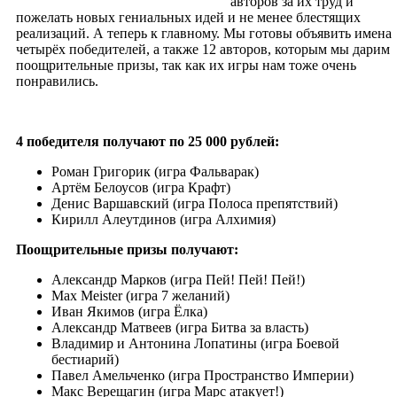
авторов за их труд и
пожелать новых гениальных идей и не менее блестящих
реализаций. А теперь к главному. Мы готовы объявить имена
четырёх победителей, а также 12 авторов, которым мы дарим
поощрительные призы, так как их игры нам тоже очень
понравились.
4 победителя получают по 25 000 рублей:
Роман Григорик (игра Фальварак)
Артём Белоусов (игра Крафт)
Денис Варшавский (игра Полоса препятствий)
Кирилл Алеутдинов (игра Алхимия)
Поощрительные призы получают:
Александр Марков (игра Пей! Пей! Пей!)
Max Meister (игра 7 желаний)
Иван Якимов (игра Ёлка)
Александр Матвеев (игра Битва за власть)
Владимир и Антонина Лопатины (игра Боевой
бестиарий)
Павел Амельченко (игра Пространство Империи)
Макс Верещагин (игра Марс атакует!)