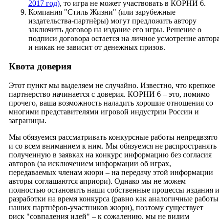
2017 год)
, то игра не может участвовать в КОРНИ 6.
Компания "Стиль Жизни" (или зарубежные
издательства-партнёры) могут предложить автору
заключить договор на издание его игры. Решение о
подписи договора остается на личное усмотрение автор
и никак не зависит от денежных призов.
Квота доверия
Этот пункт мы выделяем не случайно. Известно, что крепкое
партнерство начинается с доверия. КОРНИ 6 – это, помимо
прочего, ваша возможность наладить хорошие отношения со
многими представителями игровой индустрии России и
заграницы.
Мы обязуемся рассматривать конкурсные работы непредвзято
и со всем вниманием к ним. Мы обязуемся не распространять
полученную в заявках на конкурс информацию без согласия
авторов (за исключением информации об играх,
передаваемых членам жюри – на передачу этой информации
авторы соглашаются априори). Однако мы не можем
полностью остановить наши собственные процессы издания 
разработки на время конкурса (равно как аналогичные работы
наших партнёров-участников жюри), поэтому существует
риск "совпадения идей" – к сожалению, мы не видим