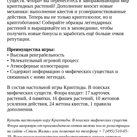
существ. Флора» вы перенесётесь в завораживающий мир
криптидных растений! Дополнение вносит новые
механики: выполнение квестов и усовершенствованные
действия. Теперь вы не только криптозоолог, но и
криптоботаник! Собирайте образцы легендарных
растений и выращивайте их в заповеднике, чтобы
получить новые бонусы и заработать ещё больше очков
репутации.
Преимущества игры:
• Высокая реиграбельность
• Увлекательный игровой процесс
• Атмосферные иллюстрации
• Содержит информацию о мифических существах и
связанных с ними легендах.
В состав настольной игры Криптиды. В поисках
мифических существ. Флора входит: 17 карточек
растений, 4 памятки, 16 фишек растений, 10 жетонов
усиления действия, 24 жетона квестов, 1 правила
дополнения.
Купить настольную игру Криптиды. В поисках мифических существ.
Флора напрямую от производителя оптом можно после регистрации
на сайте «Стиль Жизни» или позвонив по телефону + 7 (495) 510-05-
39. Всем нашим покупателям предоставляются лучшие оптовые