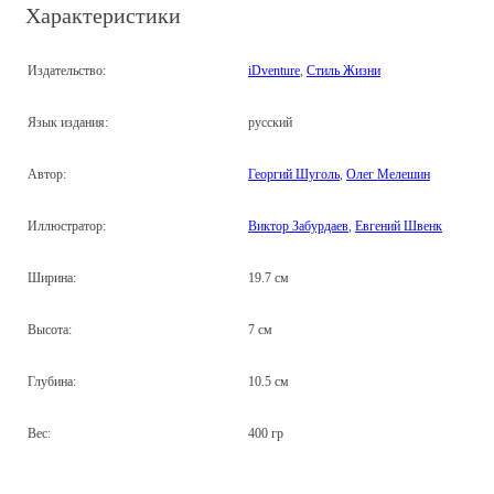
Характеристики
Издательство:
iDventure
,
Стиль Жизни
Язык издания:
русский
Автор:
Георгий Шуголь
,
Олег Мелешин
Иллюстратор:
Виктор Забурдаев
,
Евгений Швенк
Ширина:
19.7 см
Высота:
7 см
Глубина:
10.5 см
Вес:
400 гр