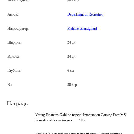
Язык издания:
русский
Автор:
Department of Recreation
Иллюстратор:
Melaine Grandgirard
Ширина:
24 см
Высота:
24 см
Глубина:
6 см
Вес:
800 гр
Награды
Young Einsteins Gold по версии Imagination Gaming Family &
Educational Game Awards
— 2017
Family Gold Award по версии Imagination Gaming Family &