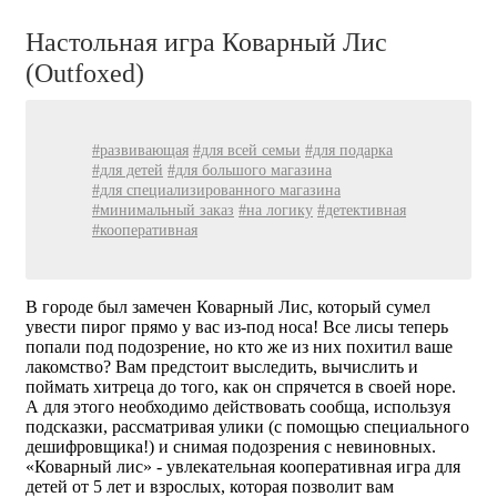
Настольная игра Коварный Лис
(Outfoxed)
#развивающая
#для всей семьи
#для подарка
#для детей
#для большого магазина
#для специализированного магазина
#минимальный заказ
#на логику
#детективная
#кооперативная
В городе был замечен Коварный Лис, который сумел
увести пирог прямо у вас из-под носа! Все лисы теперь
попали под подозрение, но кто же из них похитил ваше
лакомство? Вам предстоит выследить, вычислить и
поймать хитреца до того, как он спрячется в своей норе.
А для этого необходимо действовать сообща, используя
подсказки, рассматривая улики (с помощью специального
дешифровщика!) и снимая подозрения с невиновных.
«Коварный лис» - увлекательная кооперативная игра для
детей от 5 лет и взрослых, которая позволит вам