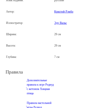
Язык издания:
русский
Автор:
Кристоф Рэмбо
Иллюстратор:
Эду Вальс
Ширина:
29 см
Высота:
29 см
Глубина:
7 см
Правила
Дополнительные
правила к игре Редвуд
с жетоном Хищная
птица
Правила настольной
игры Редвуд