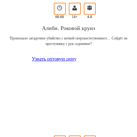
60-60
14+
4-8
Алиби. Роковой круиз
Произошло загадочное убийство с ноткой сверхъестественного… Сойдёт ли
преступнику с рук содеянное?
Узнать оптовую цену