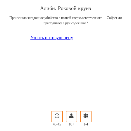
Алиби. Роковой круиз
Произошло загадочное убийство с ноткой сверхъестественного… Сойдёт ли
преступнику с рук содеянное?
Узнать оптовую цену
45-45
10+
1-4